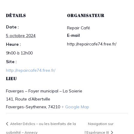
DÉTAILS
ORGANISATEUR
Date :
Repair Café
E-mail
5 octobre 2024
http://repaircafe74.free.fr/
Heure :
9h00 à 12h00
Site :
http://repaircafe74.free.fr/
LIEU
Faverges – Foyer municipal – La Soierie
141, Route d’Albertville
Faverges-Seythenex
,
74210
+ Google Map
Atelier Déclics – ou les bienfaits de la
Navigation sur
sobriété – Annecy
l’Espérance III